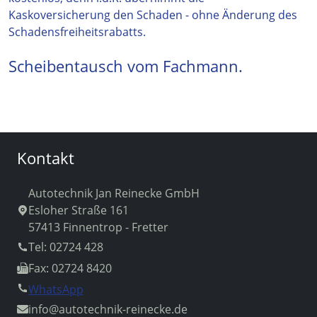
Kaskoversicherung den Schaden - ohne Änderung des
Schadensfreiheitsrabatts.
Scheibentausch vom Fachmann.
Kontakt
Autotechnik Jan Reinecke GmbH
Esloher Straße 161
57413 Finnentrop - Fretter
Tel: 02724 428
Fax: 02724 8420
WhatsApp
info
@autotechnik-reinecke.de