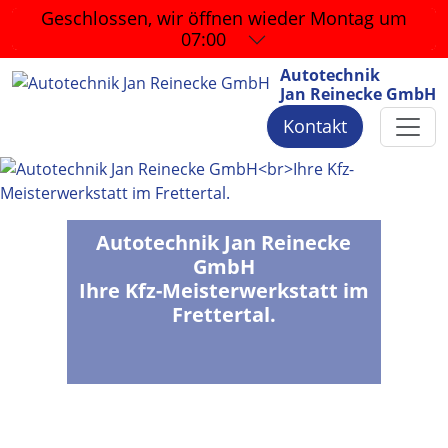
Geschlossen, wir öffnen wieder
Montag um
07:00
Autotechnik
Jan Reinecke GmbH
Kontakt
Autotechnik Jan Reinecke
GmbH
Ihre Kfz-Meisterwerkstatt im
Frettertal.