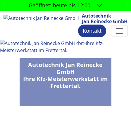
Geöffnet:
heute bis 12:00
Autotechnik
Jan Reinecke GmbH
Kontakt
Autotechnik Jan Reinecke
GmbH
Ihre Kfz-Meisterwerkstatt im
Frettertal.