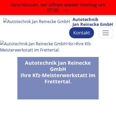
Geschlossen, wir öffnen wieder
Montag um
07:00
Autotechnik
Jan Reinecke GmbH
Kontakt
Autotechnik Jan Reinecke
GmbH
Ihre Kfz-Meisterwerkstatt im
Frettertal.