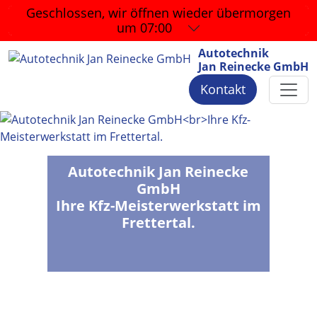
Geschlossen, wir öffnen wieder
übermorgen
um 07:00
Autotechnik
Jan Reinecke GmbH
Kontakt
Autotechnik Jan Reinecke
GmbH
Ihre Kfz-Meisterwerkstatt im
Frettertal.